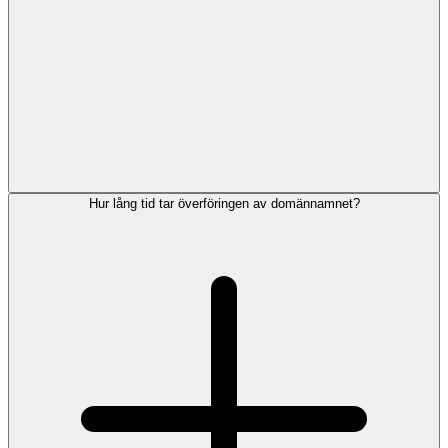
Hur lång tid tar överföringen av domännamnet?