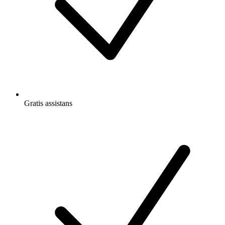
Gratis
assistans