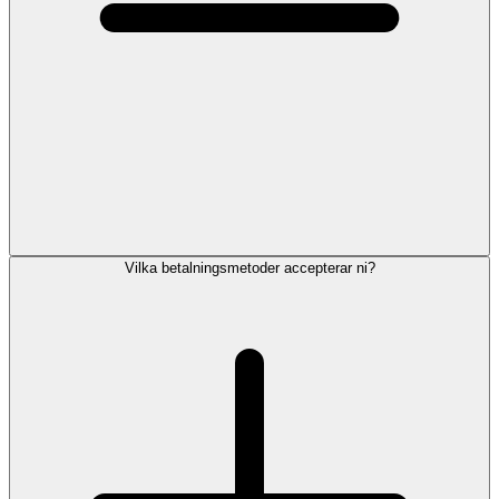
Vilka betalningsmetoder accepterar ni?