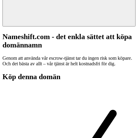
Nameshift.com - det enkla sättet att köpa
domännamn
Genom att använda vår escrow-tjänst tar du ingen risk som köpare.
Och det bästa av allt – vår tjänst är helt kostnadsfri för dig.
Köp denna domän