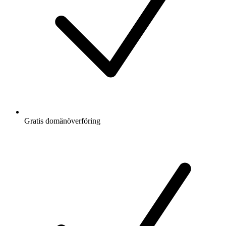
Gratis
domänöverföring